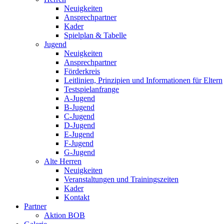
Neuigkeiten
Ansprechpartner
Kader
Spielplan & Tabelle
Jugend
Neuigkeiten
Ansprechpartner
Förderkreis
Leitlinien, Prinzipien und Informationen für Eltern
Testspielanfrange
A-Jugend
B-Jugend
C-Jugend
D-Jugend
E-Jugend
F-Jugend
G-Jugend
Alte Herren
Neuigkeiten
Veranstaltungen und Trainingszeiten
Kader
Kontakt
Partner
Aktion BOB