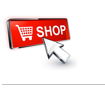
FSV Lahnlust
Buchenau
Postfach 2153