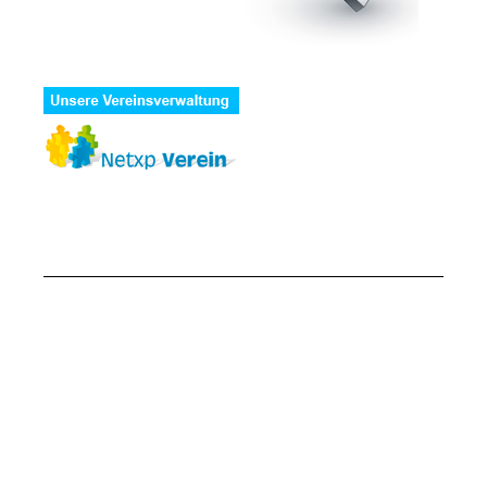
FSV Lahnlust
Buchenau
Postfach 2153
35230 Dautphetal
Telefon: 06466 1484
(nur Trainings- und Spielbetrieb)