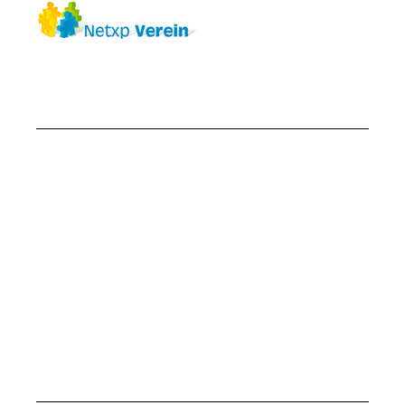
FSV Lahnlust
Buchenau
Postfach 2153
35230 Dautphetal
Telefon: 06466 1484
(nur Trainings- und Spielbetrieb)
E-Mail: info@fsv-buchenau.de